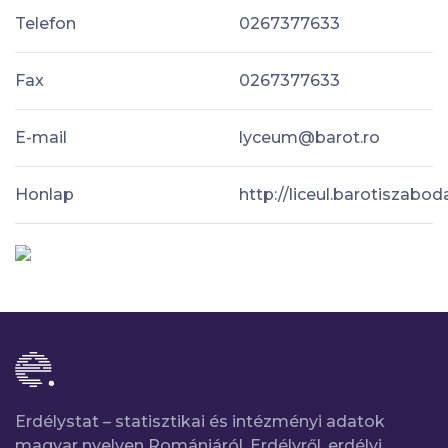
Telefon
0267377633
Fax
0267377633
E-mail
lyceum@barot.ro
Honlap
http://liceul.barotiszabod
Erdélystat – statisztikai és intézményi adatok
magyar nyelven Romániáról, Erdélyről, erdélyi