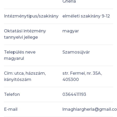
Gherla
Intézménytípus/szakirány
elméleti szakirány 9-12
Oktatási intézmény
magyar
tannyelvi jellege
Település neve
Szamosújvár
magyarul
Cím: utca, házszám,
str. Fermei, nr. 35A,
irányítószám
405300
Telefon
0364411193
E-mail
lmaghiargherla@gmail.c