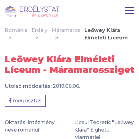
Románia
Erdély
Máramaros
Leőwey Klára
Elméleti Líceum
Leőwey Klára Elméleti
Líceum - Máramarossziget
Utolsó módosítás: 2019.06.06.
megosztás
Oktatási intézmény
Liceul Teoretic "Leőwey
neve románul
Klara" Sighetu
Marmației