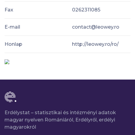
Fax
0262311085
E-mail
contact@leowey.ro
Honlap
http://leowey.ro/ro/
Erdélystat – statisztikai és intézményi adatok
magyar nyelven Romániáról, Erdélyről, erdélyi
magyarokról