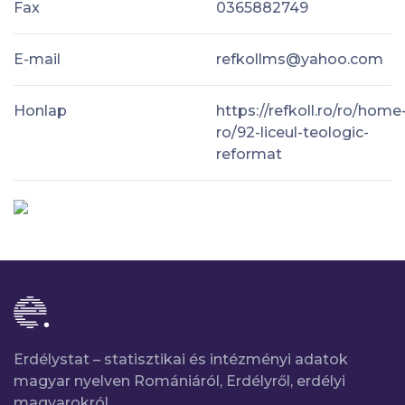
Fax
0365882749
E-mail
refkollms@yahoo.com
Honlap
https://refkoll.ro/ro/home
ro/92-liceul-teologic-
reformat
Erdélystat – statisztikai és intézményi adatok
magyar nyelven Romániáról, Erdélyről, erdélyi
magyarokról