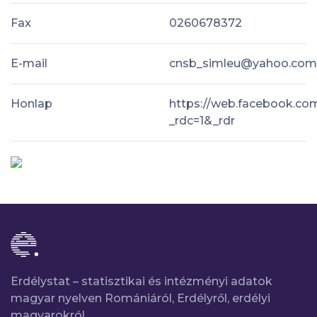
Fax
0260678372
E-mail
cnsb_simleu@yahoo.com
Honlap
https://web.facebook.com
_rdc=1&_rdr
Erdélystat – statisztikai és intézményi adatok
magyar nyelven Romániáról, Erdélyről, erdélyi
magyarokról