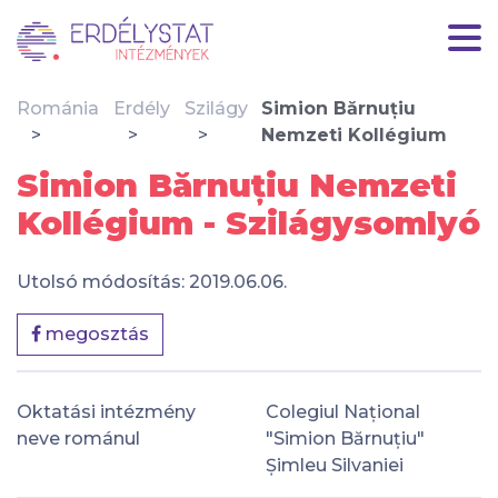
Románia
Erdély
Szilágy
Simion Bărnuțiu
Nemzeti Kollégium
Simion Bărnuțiu Nemzeti
Kollégium - Szilágysomlyó
Utolsó módosítás: 2019.06.06.
megosztás
Oktatási intézmény
Colegiul Național
neve románul
"Simion Bărnuțiu"
Șimleu Silvaniei