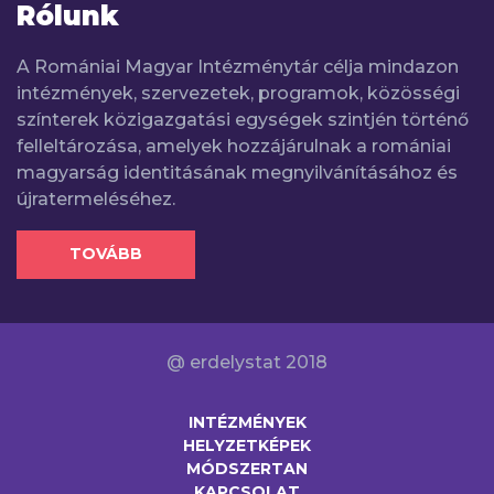
Rólunk
A Romániai Magyar Intézménytár célja mindazon
intézmények, szervezetek, programok, közösségi
színterek közigazgatási egységek szintjén történő
felleltározása, amelyek hozzájárulnak a romániai
magyarság identitásának megnyilvánításához és
újratermeléséhez.
TOVÁBB
@ erdelystat 2018
INTÉZMÉNYEK
HELYZETKÉPEK
MÓDSZERTAN
KAPCSOLAT