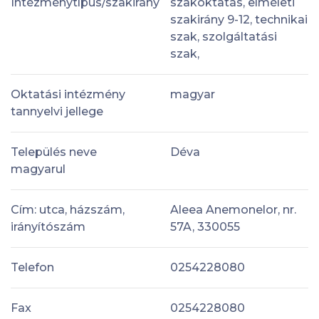
Intézménytípus/szakirány
szakoktatás, elméleti
szakirány 9-12, technikai
szak, szolgáltatási
szak,
Oktatási intézmény
magyar
tannyelvi jellege
Település neve
Déva
magyarul
Cím: utca, házszám,
Aleea Anemonelor, nr.
irányítószám
57A, 330055
Telefon
0254228080
Fax
0254228080