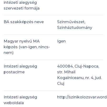
intézeti alegység
szervezeti formája
BA szakképzés neve
Színművészet,
Színháztudomány
Magyar nyelvű MA
Igen
képzés (van-igen, nincs-
nem)
Intézeti alegység
400084, Cluj-Napoca,
postacíme
str. Mihail
Kogalniceanu, nr. 4, jud.
Cluj
Intézeti alegység
http://szinikolozsvar.wo
weboldala