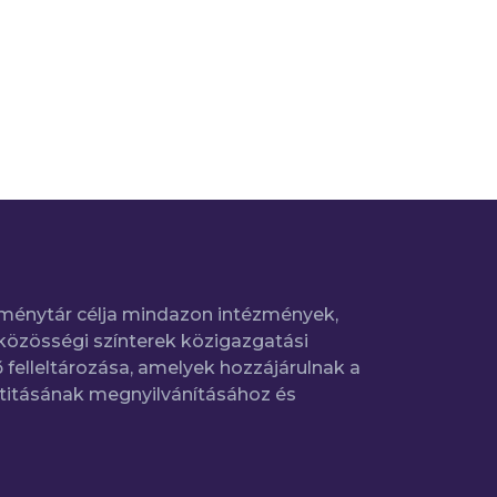
ménytár célja mindazon intézmények,
közösségi színterek közigazgatási
 felleltározása, amelyek hozzájárulnak a
titásának megnyilvánításához és