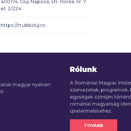
400174, Cluj-Napoca, str. Horea, nr. 7.
et. 2/224
https://rt.ubbcluj.ro
Rólunk
A Romániai Magyar Intéz
adatok magyar nyelven
szervezetek, programok, 
ól
egységek szintjén történő
romániai magyarság iden
újratermeléséhez.
TOVÁBB