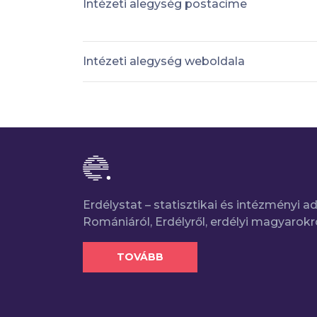
Intézeti alegység postacíme
Intézeti alegység weboldala
Erdélystat – statisztikai és intézményi 
Romániáról, Erdélyről, erdélyi magyarokr
TOVÁBB