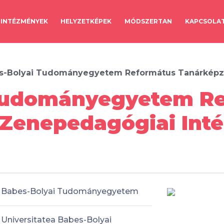
INTÉZMÉNYEK
HELYZETKÉPEK
MÓDSZERTAN
KAPCSOLA
s-Bolyai Tudományegyetem Református Tanárképző
Tudományegyetem R
Zenepedagógiai Intéz
Babes-Bolyai Tudományegyetem
Universitatea Babes-Bolyai