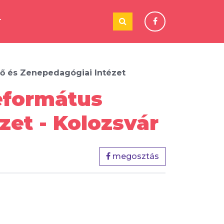
T
 és Zenepedagógiai Intézet
eformátus
et - Kolozsvár
megosztás