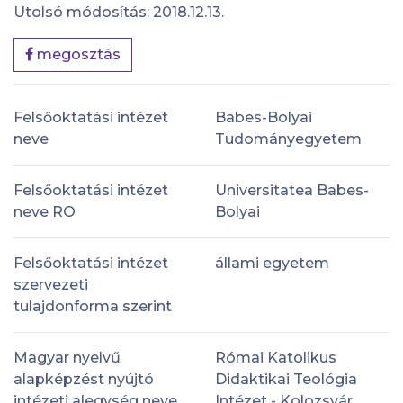
Utolsó módosítás: 2018.12.13.
megosztás
Felsőoktatási intézet
Babes-Bolyai
neve
Tudományegyetem
Felsőoktatási intézet
Universitatea Babes-
neve RO
Bolyai
Felsőoktatási intézet
állami egyetem
szervezeti
tulajdonforma szerint
Magyar nyelvű
Római Katolikus
alapképzést nyújtó
Didaktikai Teológia
intézeti alegység neve
Intézet - Kolozsvár