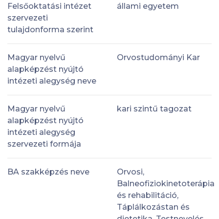
Felsőoktatási intézet
állami egyetem
szervezeti
tulajdonforma szerint
Magyar nyelvű
Orvostudományi Kar
alapképzést nyújtó
intézeti alegység neve
Magyar nyelvű
kari szintű tagozat
alapképzést nyújtó
intézeti alegység
szervezeti formája
BA szakképzés neve
Orvosi,
Balneofiziokinetoterápia
és rehabilitáció,
Táplálkozástan és
dietetika, Testnevelés