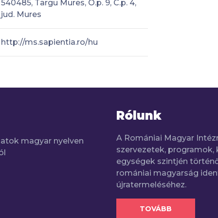
540485, Targu Mures, O.p. 9, C.p. 4,
jud. Mures
http://ms.sapientia.ro/hu
Rólunk
A Romániai Magyar Intéz
adatok magyar nyelven
szervezetek, programok, 
ól
egységek szintjén történő
romániai magyarság iden
újratermeléséhez.
TOVÁBB