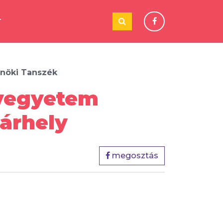
T
nöki Tanszék
nyegyetem
árhely
megosztás