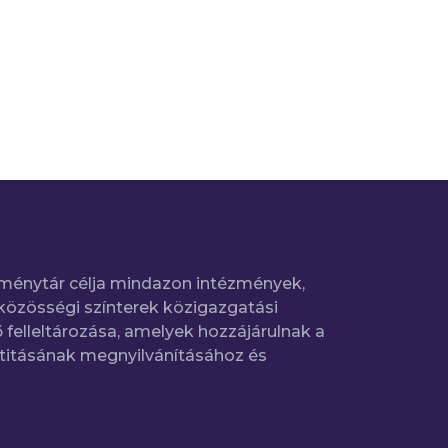
ménytár célja mindazon intézmények,
közösségi színterek közigazgatási
 felleltározása, amelyek hozzájárulnak a
titásának megnyilvánításához és