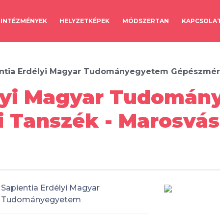
INTÉZMÉNYEK
HELYZETKÉPEK
MÓDSZERTAN
KAPCSOLA
ntia Erdélyi Magyar Tudományegyetem Gépészmér
élyi Magyar Tudomá
 Tanszék - Marosvás
Sapientia Erdélyi Magyar
Tudományegyetem