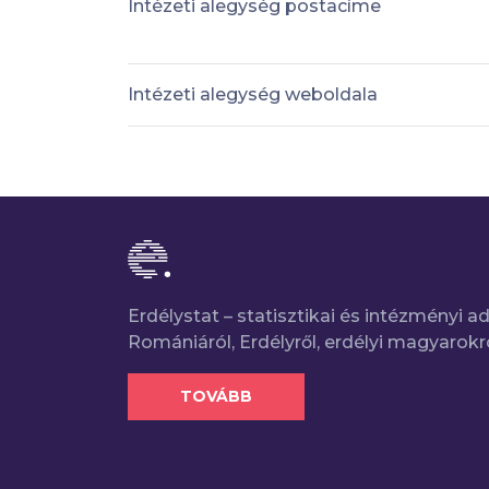
Intézeti alegység postacíme
Intézeti alegység weboldala
Erdélystat – statisztikai és intézményi 
Romániáról, Erdélyről, erdélyi magyarokr
TOVÁBB