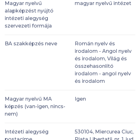
Magyar nyelvű
magyar nyelvű intézet
alapképzést nyújtó
intézeti alegység
szervezeti formája
BA szakképzés neve
Román nyelv és
irodalom - Angol nyelv
és irodalom, Világ és
összehasonlító
irodalom - angol nyelv
és irodalom
Magyar nyelvű MA
Igen
képzés (van-igen, nincs-
nem)
Intézeti alegység
530104, Miercurea Ciuc,
postacíme
Piata Libertatii, nr. 1, jud.