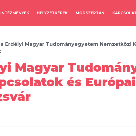
INTÉZMÉNYEK
HELYZETKÉPEK
MÓDSZERTAN
KAPCSOLA
ia Erdélyi Magyar Tudományegyetem Nemzetközi K
k
élyi Magyar Tudomá
pcsolatok és Európa
zsvár