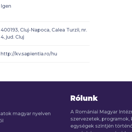
Igen
400193, Cluj-Napoca, Calea Turzii, nr.
4, jud. Cluj
http://kv.sapientia.ro/hu
Rólunk
A Romániai Magyar Intéz
adatok magyar nyelven
szervezetek, programok, 
ól
egységek szintjén történő