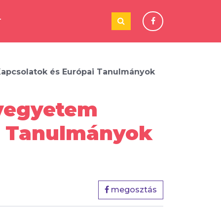
T
apcsolatok és Európai Tanulmányok
nyegyetem
i Tanulmányok
megosztás