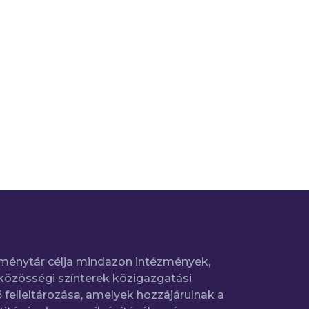
ménytár célja mindazon intézmények,
közösségi színterek közigazgatási
 felleltározása, amelyek hozzájárulnak a