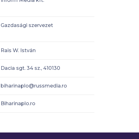
Inform Media kft.
Gazdasági szervezet
Rais W. István
Dacia sgt. 34 sz., 410130
biharinaplo@russmedia.ro
Biharinaplo.ro