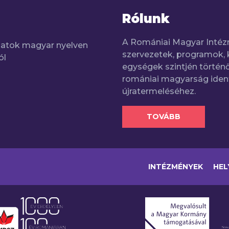
Rólunk
A Romániai Magyar Intéz
adatok magyar nyelven
szervezetek, programok, 
ól
egységek szintjén történő
romániai magyarság iden
újratermeléséhez.
TOVÁBB
INTÉZMÉNYEK
HEL