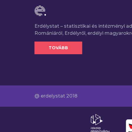
Erdélystat – statisztikai és intézményi 
Romániáról, Erdélyről, erdélyi magyarokr
TOVÁBB
@ erdelystat 2018