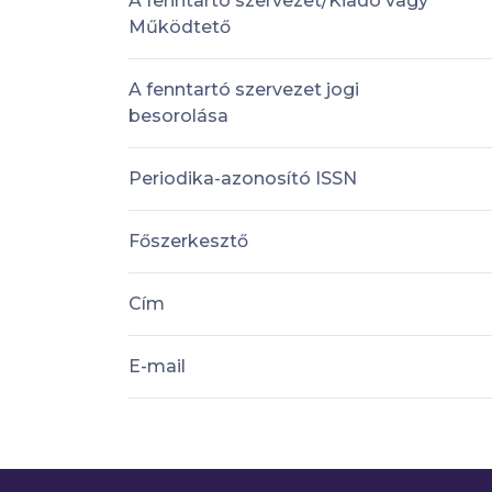
A fenntartó szervezet/Kiadó vagy
Működtető
A fenntartó szervezet jogi
besorolása
Periodika-azonosító ISSN
Főszerkesztő
Cím
E-mail