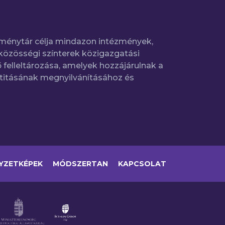
ménytár célja mindazon intézmények,
közösségi színterek közigazgatási
 felleltározása, amelyek hozzájárulnak a
titásának megnyilvánításához és
YZETKÉPEK
MÓDSZERTAN
KAPCSOLAT