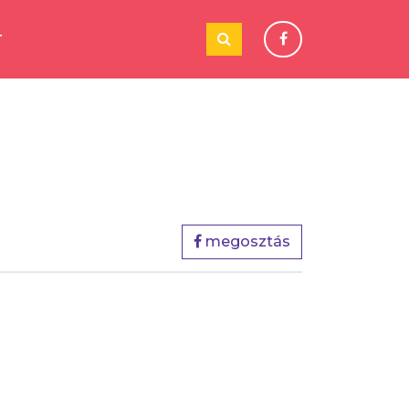
T
megosztás