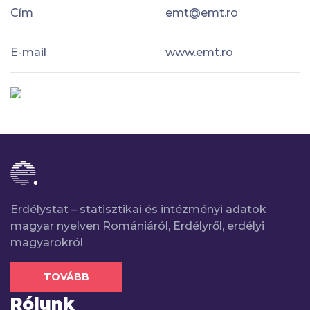
Cím
emt@emt.ro
E-mail
www.emt.ro
Erdélystat – statisztikai és intézményi adatok
magyar nyelven Romániáról, Erdélyről, erdélyi
magyarokról
TOVÁBB
Rólunk