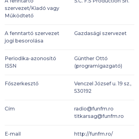
A fenntartó
S.C. F.S Production Srl.
szervezet/Kiadó vagy
Működtető
A fenntartó szervezet
Gazdasági szervezet
jogi besorolása
Periodika-azonosító
Günther Ottó
ISSN
(programigazgató)
Főszerkesztő
Venczel József u. 19 sz.,
530192
Cím
radio@funfm.ro
titkarsag@funfm.ro
E-mail
http://funfm.ro/