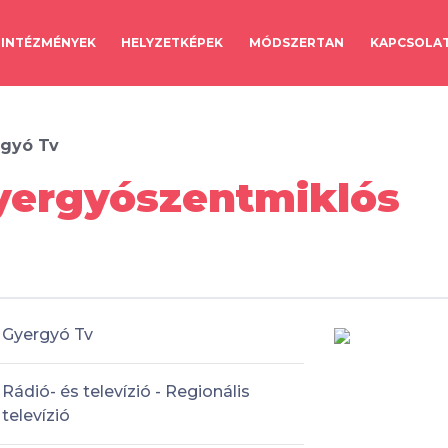
INTÉZMÉNYEK
HELYZETKÉPEK
MÓDSZERTAN
KAPCSOLA
rgyó Tv
yergyószentmiklós
Gyergyó Tv
Rádió- és televízió - Regionális
televízió