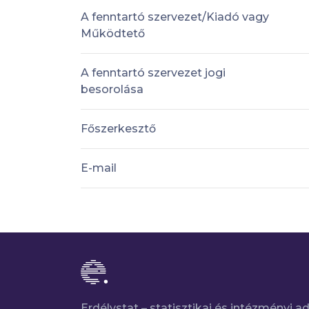
A fenntartó szervezet/Kiadó vagy
Működtető
A fenntartó szervezet jogi
besorolása
Főszerkesztő
E-mail
Erdélystat – statisztikai és intézményi 