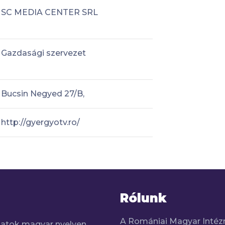
SC MEDIA CENTER SRL
Gazdasági szervezet
Bucsin Negyed 27/B,
http://gyergyotv.ro/
Rólunk
A Romániai Magyar Intéz
adatok magyar nyelven