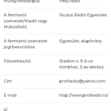
műfaj/Médiatípus
Helyi rádió
A fenntartó
Siculus Rádió Egyesület
szervezet/Kiadó vagy
Működtető
A fenntartó szervezet
Egyesület, alapítvány
jogi besorolása
Főszerkesztő
Stadion u. 9, 6-os
tömbház, 3-as lakrész,
Cím
profiradio@yahoo.com
E-mail
http://www.profiradio.ro/