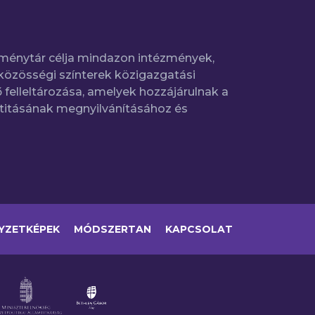
ménytár célja mindazon intézmények,
közösségi színterek közigazgatási
 felleltározása, amelyek hozzájárulnak a
titásának megnyilvánításához és
YZETKÉPEK
MÓDSZERTAN
KAPCSOLAT