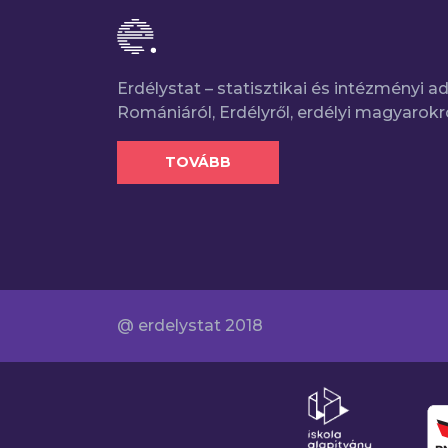
Erdélystat – statisztikai és intézményi 
Romániáról, Erdélyről, erdélyi magyarokr
TOVÁBB
@ erdelystat 2018