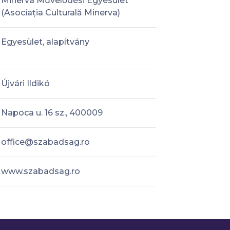
Minerva Művelődési Egyesület
(Asociația Culturală Minerva)
Egyesület, alapítvány
Újvári Ildikó
Napoca u. 16 sz., 400009
office@szabadsag.ro
www.szabadsag.ro