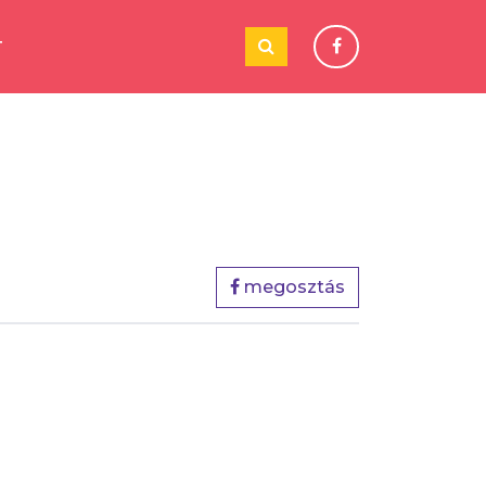
T
megosztás