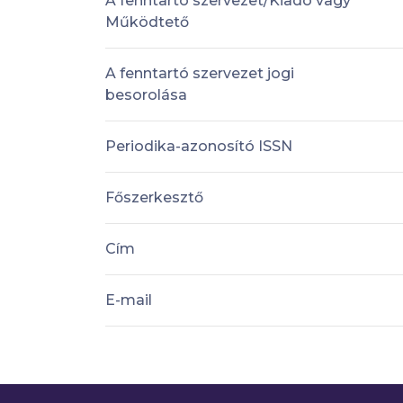
A fenntartó szervezet/Kiadó vagy
Működtető
A fenntartó szervezet jogi
besorolása
Periodika-azonosító ISSN
Főszerkesztő
Cím
E-mail