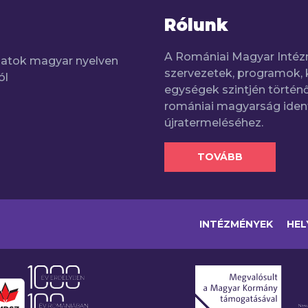
Rólunk
A Romániai Magyar Intéz
adatok magyar nyelven
szervezetek, programok, 
ól
egységek szintjén történő
romániai magyarság iden
újratermeléséhez.
TOVÁBB
INTÉZMÉNYEK
HEL