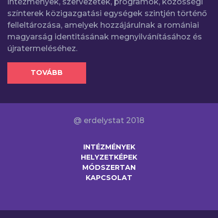
intézmények, szervezetek, programok, közösségi
színterek közigazgatási egységek szintjén történő
felleltározása, amelyek hozzájárulnak a romániai
magyarság identitásának megnyilvánításához és
újratermeléséhez.
TOVÁBB
@ erdelystat 2018
INTÉZMÉNYEK
HELYZETKÉPEK
MÓDSZERTAN
KAPCSOLAT