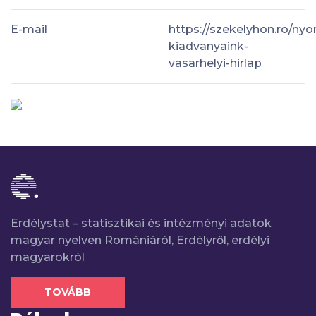
E-mail
https://szekelyhon.ro/ny
kiadvanyaink-
vasarhelyi-hirlap
Erdélystat – statisztikai és intézményi adatok
magyar nyelven Romániáról, Erdélyről, erdélyi
magyarokról
TOVÁBB