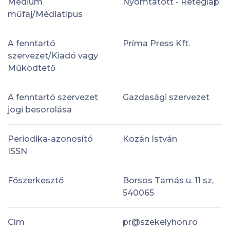
Médium
Nyomtatott - Réteglap
műfaj/Médiatípus
A fenntartó
Príma Press Kft.
szervezet/Kiadó vagy
Működtető
A fenntartó szervezet
Gazdasági szervezet
jogi besorolása
Periodika-azonosító
Kozán István
ISSN
Főszerkesztő
Borsos Tamás u. 11 sz,
540065
Cím
pr@szekelyhon.ro