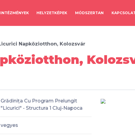
INTÉZMÉNYEK
HELYZETKÉPEK
MÓDSZERTAN
KAPCSOLA
 Licurici Napköziotthon, Kolozsvár
Napköziotthon, Kolozs
Grădinița Cu Program Prelungit
"Licurici" - Structura 1 Cluj-Napoca
vegyes