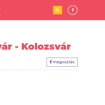
T
vár - Kolozsvár
megosztás