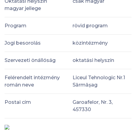
Oktatási helyszín
csak magyar
magyar jellege
Program
rövid program
Jogi besorolás
közintézmény
Szervezeti önállóság
oktatási helyszín
Felérendelt intézmény
Liceul Tehnologic Nr.1
román neve
Sărmășag
Postai cím
Garoafelor, Nr. 3,
457330