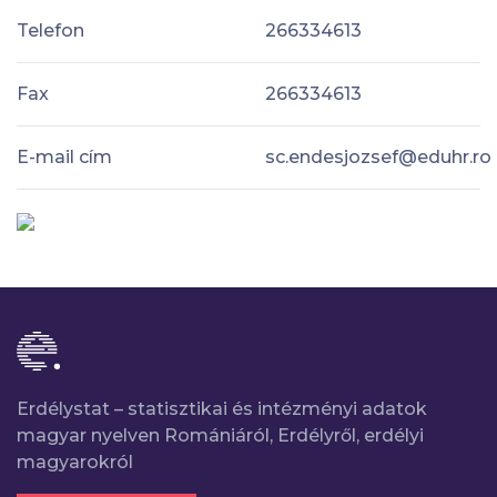
Telefon
266334613
Fax
266334613
E-mail cím
sc.endesjozsef@eduhr.ro
Erdélystat – statisztikai és intézményi adatok
magyar nyelven Romániáról, Erdélyről, erdélyi
magyarokról