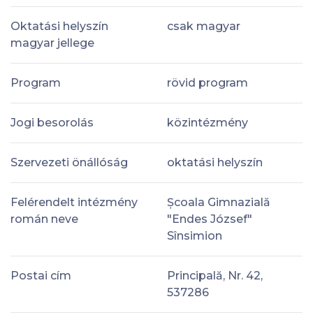
Oktatási helyszín
csak magyar
magyar jellege
Program
rövid program
Jogi besorolás
közintézmény
Szervezeti önállóság
oktatási helyszín
Felérendelt intézmény
Școala Gimnazială
román neve
"Endes József"
Sînsimion
Postai cím
Principală, Nr. 42,
537286