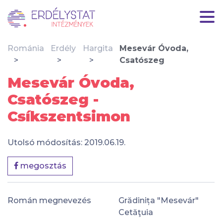
Románia
Erdély
Hargita
Mesevár Óvoda,
Csatószeg
Mesevár Óvoda,
Csatószeg -
Csíkszentsimon
Utolsó módosítás: 2019.06.19.
megosztás
Román megnevezés
Grădinița "Mesevár"
Cetăţuia