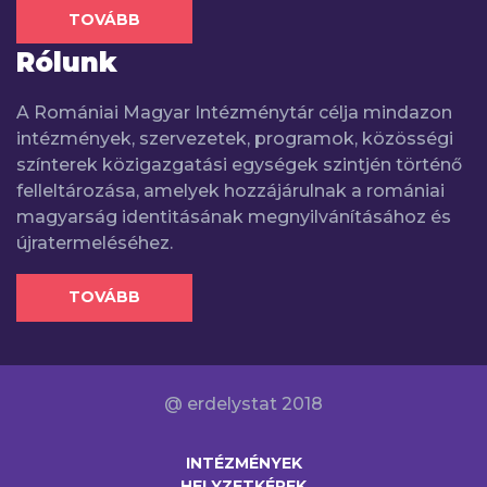
TOVÁBB
Rólunk
A Romániai Magyar Intézménytár célja mindazon
intézmények, szervezetek, programok, közösségi
színterek közigazgatási egységek szintjén történő
felleltározása, amelyek hozzájárulnak a romániai
magyarság identitásának megnyilvánításához és
újratermeléséhez.
TOVÁBB
@ erdelystat 2018
INTÉZMÉNYEK
HELYZETKÉPEK