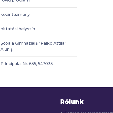
rövid program
közintézmény
oktatási helyszín
Școala Gimnazială "Palko Attila"
Aluniș
Principala, Nr. 655, 547035
Rólunk