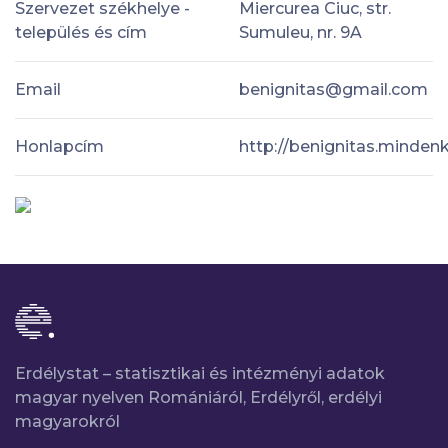
Szervezet székhelye -
Miercurea Ciuc, str.
település és cím
Sumuleu, nr. 9A
Email
benignitas@gmail.com
Honlapcím
http://benignitas.mindenk
Erdélystat – statisztikai és intézményi adatok
magyar nyelven Romániáról, Erdélyről, erdélyi
magyarokról