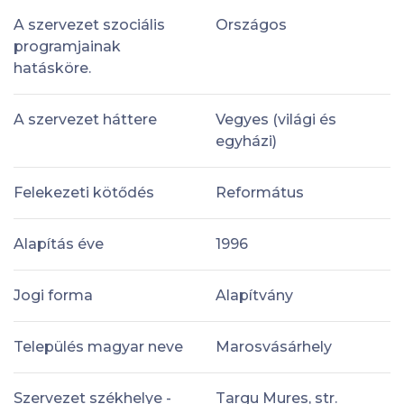
A szervezet szociális
Országos
programjainak
hatásköre.
A szervezet háttere
Vegyes (világi és
egyházi)
Felekezeti kötődés
Református
Alapítás éve
1996
Jogi forma
Alapítvány
Település magyar neve
Marosvásárhely
Szervezet székhelye -
Targu Mures, str.