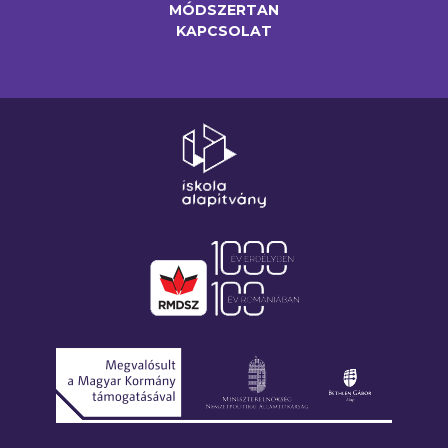
MÓDSZERTAN
KAPCSOLAT