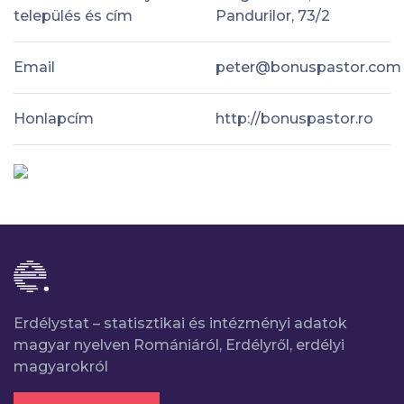
település és cím
Pandurilor, 73/2
Email
peter@bonuspastor.com
Honlapcím
http://bonuspastor.ro
Erdélystat – statisztikai és intézményi adatok
magyar nyelven Romániáról, Erdélyről, erdélyi
magyarokról