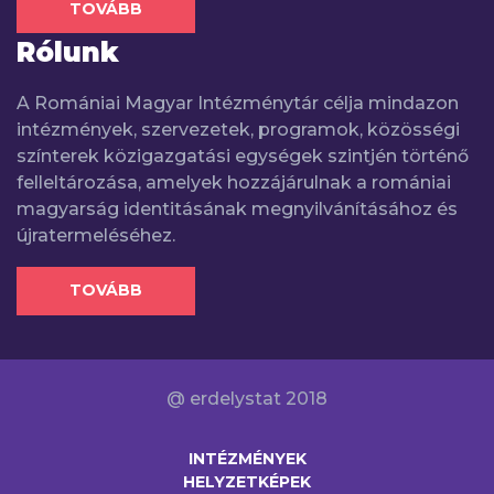
TOVÁBB
Rólunk
A Romániai Magyar Intézménytár célja mindazon
intézmények, szervezetek, programok, közösségi
színterek közigazgatási egységek szintjén történő
felleltározása, amelyek hozzájárulnak a romániai
magyarság identitásának megnyilvánításához és
újratermeléséhez.
TOVÁBB
@ erdelystat 2018
INTÉZMÉNYEK
HELYZETKÉPEK