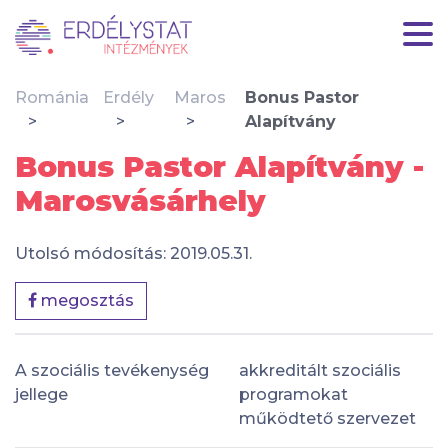
Románia
Erdély
Maros
Bonus Pastor
Alapítvány
Bonus Pastor Alapítvány -
Marosvásárhely
Utolsó módosítás: 2019.05.31.
megosztás
A szociális tevékenység
akkreditált szociális
jellege
programokat
működtető szervezet