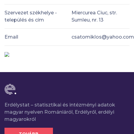
Szervezet székhelye -
Miercurea Ciuc, str.
település és cím
Sumleu, nr. 13
Email
csatomiklos@yahoo.com
Erdélystat – statisztikai és intézményi adatok
magyar nyelven Romániáról, Erdélyről, erdélyi
magyarokról
TOVÁBB