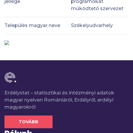
jellege
programokat
működtető szervezet
Település magyar neve
Székelyudvarhely
Erdélystat – statisztikai és intézményi adatok
magyar nyelven Romániáról, Erdélyről, erdélyi
magyarokról
TOVÁBB