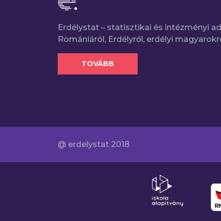
Erdélystat – statisztikai és intézményi 
Romániáról, Erdélyről, erdélyi magyarokr
TOVÁBB
@ erdelystat 2018