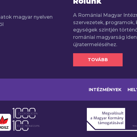
Rólunk
A Romániai Magyar Intéz
adatok magyar nyelven
szervezetek, programok, 
ól
egységek szintjén történő
romániai magyarság iden
újratermeléséhez.
TOVÁBB
INTÉZMÉNYEK
HEL