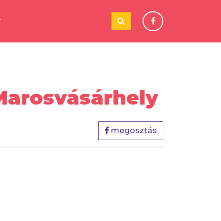
T
 Marosvásárhely
megosztás