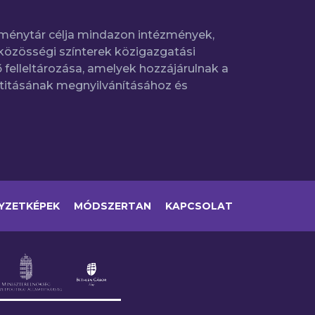
ménytár célja mindazon intézmények,
közösségi színterek közigazgatási
 felleltározása, amelyek hozzájárulnak a
titásának megnyilvánításához és
YZETKÉPEK
MÓDSZERTAN
KAPCSOLAT