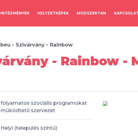
INTÉZMÉNYEK
HELYZETKÉPEK
MÓDSZERTAN
KAPCSOLA
beu - Szivárvány - Rainbow
várvány - Rainbow -
folyamatos szociális programokat
működtető szervezet
Helyi (település szintű)