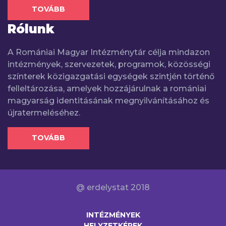
TOVÁBB
Rólunk
A Romániai Magyar Intézménytár célja mindazon
intézmények, szervezetek, programok, közösségi
színterek közigazgatási egységek szintjén történő
felleltározása, amelyek hozzájárulnak a romániai
magyarság identitásának megnyilvánításához és
újratermeléséhez.
TOVÁBB
@ erdelystat 2018
INTÉZMÉNYEK
HELYZETKÉPEK