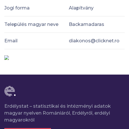
Jogi forma
Alapítvány
Település magyar neve
Backamadaras
Email
diakonos@clicknet.ro
Erdélystat – statisztikai és intézményi adatok
magyar nyelven Romániáról, Erdélyről, erdélyi
magyarokról