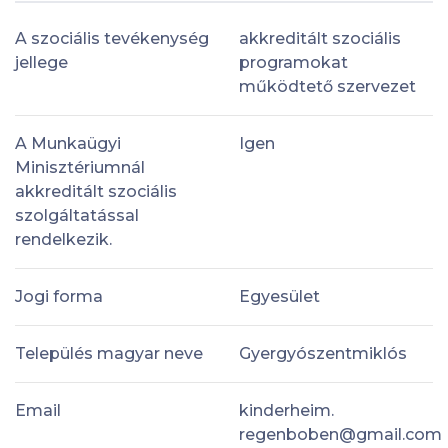
A szociális tevékenység
akkreditált szociális
jellege
programokat
működtető szervezet
A Munkaügyi
Igen
Minisztériumnál
akkreditált szociális
szolgáltatással
rendelkezik.
Jogi forma
Egyesület
Település magyar neve
Gyergyószentmiklós
Email
kinderheim.
regenboben@gmail.com