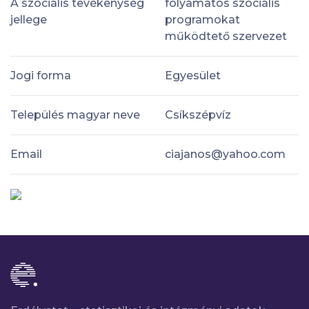
A szociális tevékenység
folyamatos szociális
jellege
programokat
működtető szervezet
Jogi forma
Egyesület
Település magyar neve
Csíkszépvíz
Email
ciajanos@yahoo.com