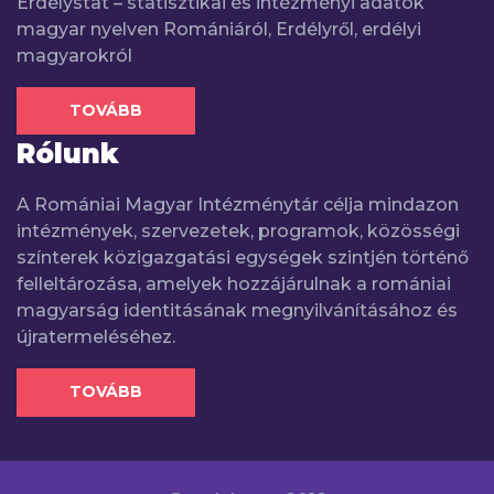
Erdélystat – statisztikai és intézményi adatok
magyar nyelven Romániáról, Erdélyről, erdélyi
magyarokról
TOVÁBB
Rólunk
A Romániai Magyar Intézménytár célja mindazon
intézmények, szervezetek, programok, közösségi
színterek közigazgatási egységek szintjén történő
felleltározása, amelyek hozzájárulnak a romániai
magyarság identitásának megnyilvánításához és
újratermeléséhez.
TOVÁBB