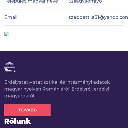
Település magyar neve
Szilágysomlyó
Email
szaboattila31@yahoo.co
Erdélystat – statisztikai és intézményi adatok
magyar nyelven Romániáról, Erdélyről, erdélyi
magyarokról
TOVÁBB
Rólunk