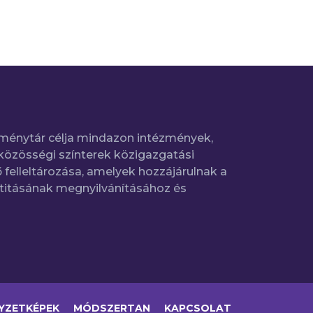
ménytár célja mindazon intézmények,
közösségi színterek közigazgatási
 felleltározása, amelyek hozzájárulnak a
titásának megnyilvánításához és
YZETKÉPEK
MÓDSZERTAN
KAPCSOLAT