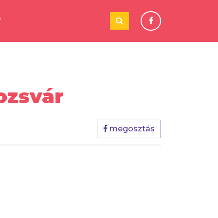
T
ozsvár
megosztás