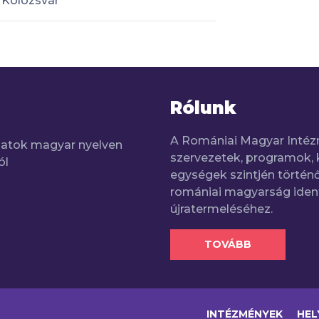
Kolozsvár
Rólunk
A Romániai Magyar Intéz
adatok magyar nyelven
szervezetek, programok, 
ól
egységek szintjén történő
romániai magyarság iden
újratermeléséhez.
TOVÁBB
INTÉZMÉNYEK
HEL