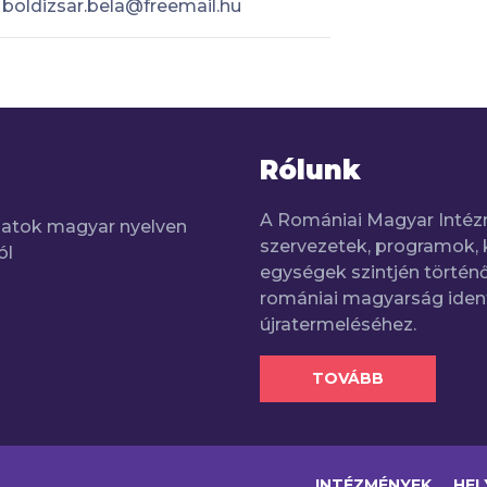
boldizsar.bela@freemail.hu
Rólunk
A Romániai Magyar Intéz
adatok magyar nyelven
szervezetek, programok, 
ól
egységek szintjén történő
romániai magyarság iden
újratermeléséhez.
TOVÁBB
INTÉZMÉNYEK
HEL