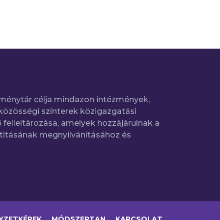
ménytár célja mindazon intézmények,
közösségi színterek közigazgatási
 felleltározása, amelyek hozzájárulnak a
titásának megnyilvánításához és
YZETKÉPEK
MÓDSZERTAN
KAPCSOLAT