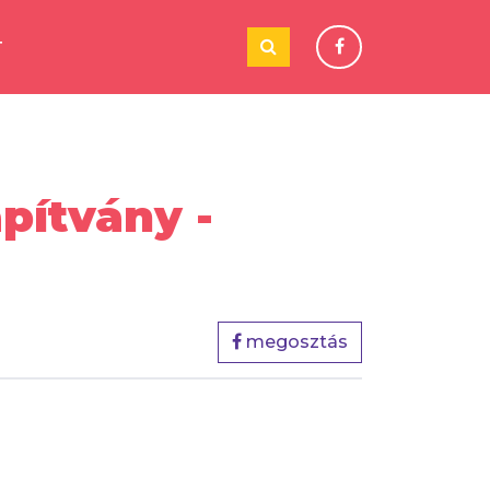
T
pítvány -
megosztás