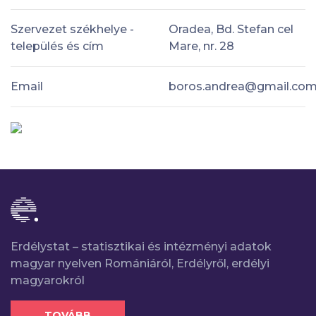
Szervezet székhelye -
Oradea, Bd. Stefan cel
település és cím
Mare, nr. 28
Email
boros.andrea@gmail.co
Erdélystat – statisztikai és intézményi adatok
magyar nyelven Romániáról, Erdélyről, erdélyi
magyarokról
TOVÁBB