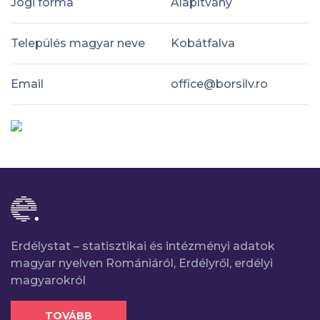
Jogi forma
Alapítvány
Település magyar neve
Kobátfalva
Email
office@borsilv.ro
Erdélystat – statisztikai és intézményi adatok
magyar nyelven Romániáról, Erdélyről, erdélyi
magyarokról
TOVÁBB