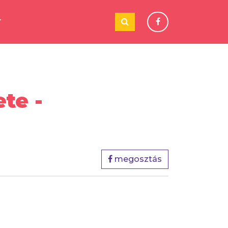
T
te -
megosztás