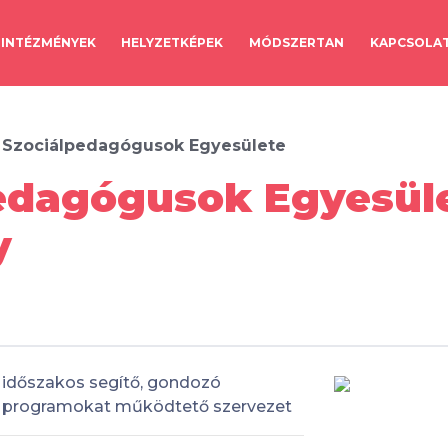
INTÉZMÉNYEK
HELYZETKÉPEK
MÓDSZERTAN
KAPCSOLA
 Szociálpedagógusok Egyesülete
edagógusok Egyesüle
y
időszakos segítő, gondozó
programokat működtető szervezet