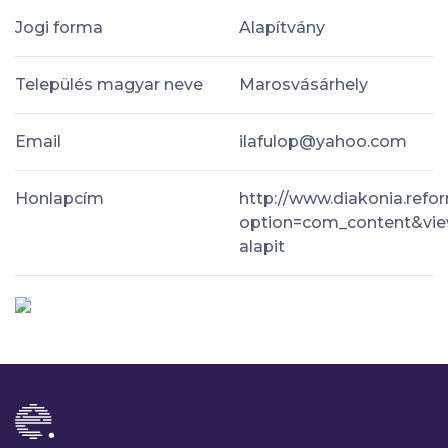
Jogi forma
Alapítvány
Település magyar neve
Marosvásárhely
Email
ilafulop@yahoo.com
Honlapcím
http://www.diakonia.refo
option=com_content&view
alapit