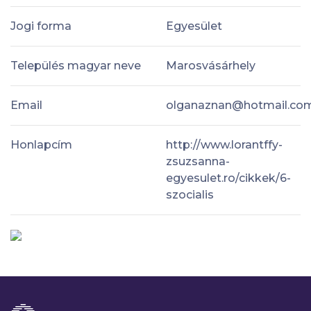
Jogi forma
Egyesület
Település magyar neve
Marosvásárhely
Email
olganaznan@hotmail.co
Honlapcím
http://www.lorantffy-
zsuzsanna-
egyesulet.ro/cikkek/6-
szocialis