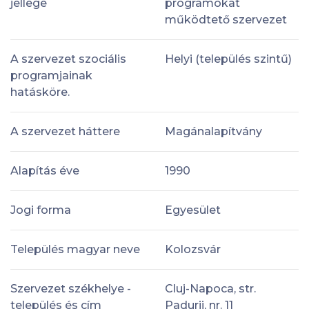
jellege
programokat
működtető szervezet
A szervezet szociális
Helyi (település szintű)
programjainak
hatásköre.
A szervezet háttere
Magánalapítvány
Alapítás éve
1990
Jogi forma
Egyesület
Település magyar neve
Kolozsvár
Szervezet székhelye -
Cluj-Napoca, str.
település és cím
Padurii, nr. 11