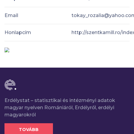
Email
tokay_rozalia@yahoo.co
Honlapcím
http://szentkamill.ro/inde
Erdélystat – statisztikai és intézményi adatok
magyar nyelven Romániáról, Erdélyről, erdélyi
magyarokról
TOVÁBB