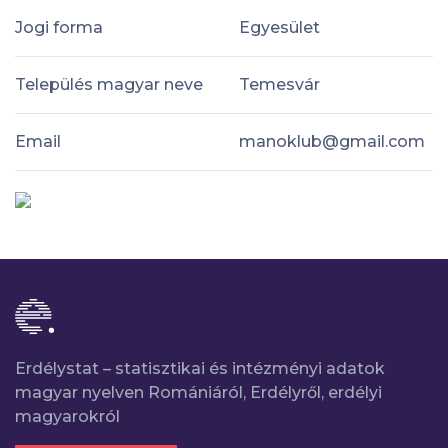
Jogi forma
Egyesület
Település magyar neve
Temesvár
Email
manoklub@gmail.com
Erdélystat – statisztikai és intézményi adatok
magyar nyelven Romániáról, Erdélyről, erdélyi
magyarokról