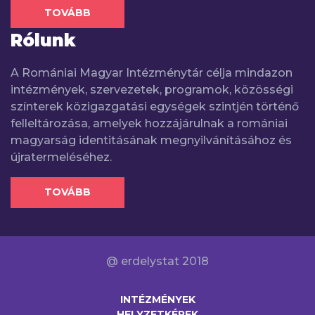
TOVÁBB
Rólunk
A Romániai Magyar Intézménytár célja mindazon
intézmények, szervezetek, programok, közösségi
színterek közigazgatási egységek szintjén történő
felleltározása, amelyek hozzájárulnak a romániai
magyarság identitásának megnyilvánításához és
újratermeléséhez.
TOVÁBB
@ erdelystat 2018
INTÉZMÉNYEK
HELYZETKÉPEK