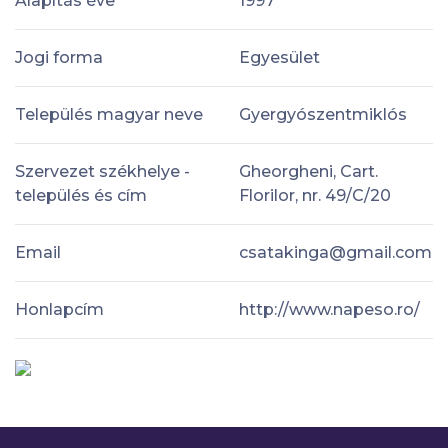
Alapítás éve
1997
Jogi forma
Egyesület
Település magyar neve
Gyergyószentmiklós
Szervezet székhelye -
Gheorgheni, Cart.
település és cím
Florilor, nr. 49/C/20
Email
csatakinga@gmail.com
Honlapcím
http://www.napeso.ro/