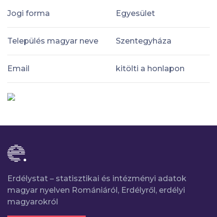
Jogi forma
Egyesület
Település magyar neve
Szentegyháza
Email
kitölti a honlapon
Erdélystat – statisztikai és intézményi adatok
magyar nyelven Romániáról, Erdélyről, erdélyi
magyarokról