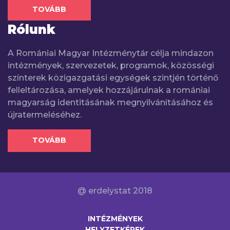
TOVÁBB
Rólunk
A Romániai Magyar Intézménytár célja mindazon
intézmények, szervezetek, programok, közösségi
színterek közigazgatási egységek szintjén történő
felleltározása, amelyek hozzájárulnak a romániai
magyarság identitásának megnyilvánításához és
újratermeléséhez.
TOVÁBB
@ erdelystat 2018
INTÉZMÉNYEK
HELYZETKÉPEK