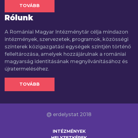
TOVÁBB
Rólunk
A Romániai Magyar Intézménytár célja mindazon
intézmények, szervezetek, programok, közösségi
színterek közigazgatási egységek szintjén történő
felleltározása, amelyek hozzájárulnak a romániai
magyarság identitásának megnyilvánításához és
újratermeléséhez.
TOVÁBB
@ erdelystat 2018
INTÉZMÉNYEK
HELYZETKÉPEK