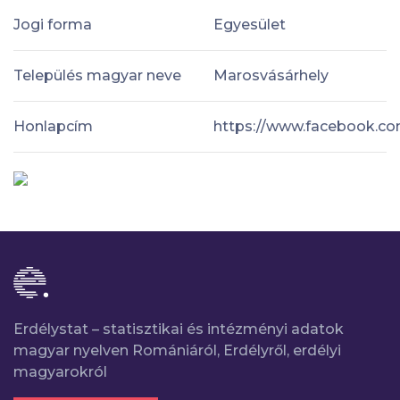
Jogi forma
Egyesület
Település magyar neve
Marosvásárhely
Honlapcím
https://www.facebook.c
Erdélystat – statisztikai és intézményi adatok
magyar nyelven Romániáról, Erdélyről, erdélyi
magyarokról