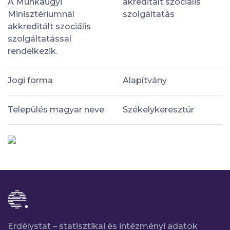
A Munkaügyi
akreditált szociális
Minisztériumnál
szolgáltatás
akkreditált szociális
szolgáltatással
rendelkezik.
Jogi forma
Alapítvány
Település magyar neve
Székelykeresztúr
Erdélystat – statisztikai és intézményi adatok