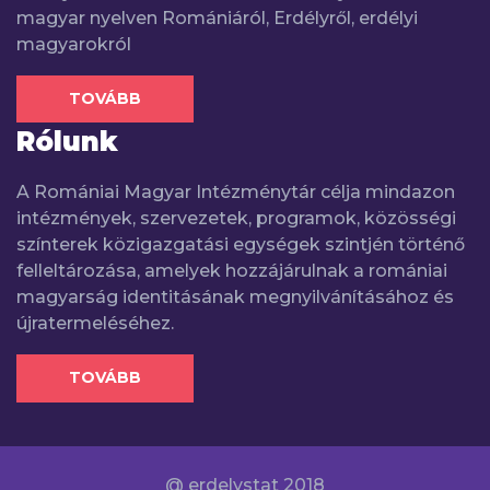
magyar nyelven Romániáról, Erdélyről, erdélyi
magyarokról
TOVÁBB
Rólunk
A Romániai Magyar Intézménytár célja mindazon
intézmények, szervezetek, programok, közösségi
színterek közigazgatási egységek szintjén történő
felleltározása, amelyek hozzájárulnak a romániai
magyarság identitásának megnyilvánításához és
újratermeléséhez.
TOVÁBB
@ erdelystat 2018