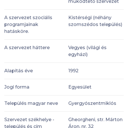
működtető szervezet
A szervezet szociális
Kistérségi (néhány
programjainak
szomszédos település)
hatásköre.
A szervezet háttere
Vegyes (világi és
egyházi)
Alapítás éve
1992
Jogi forma
Egyesület
Település magyar neve
Gyergyószentmiklós
Szervezet székhelye -
Gheorgheni, str. Márton
település és cím
Áron, nr. 32