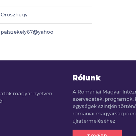
Oroszhegy
palszekely67@yahoo
Rólunk
A Romániai Magyar Intéz
adatok magyar nyelven
szervezetek, programok, 
ól
egységek szintjén történő
romániai magyarság iden
újratermeléséhez.
TOVÁBB