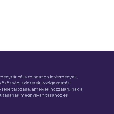
ménytár célja mindazon intézmények,
közösségi színterek közigazgatási
 felleltározása, amelyek hozzájárulnak a
titásának megnyilvánításához és