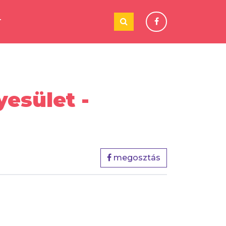
T
yesület -
megosztás