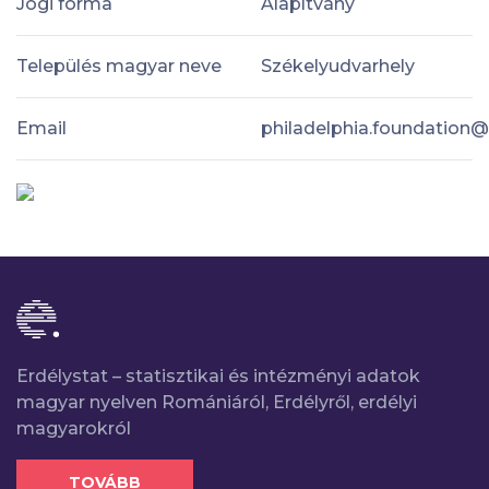
Jogi forma
Alapítvány
Település magyar neve
Székelyudvarhely
Email
philadelphia.foundation
Erdélystat – statisztikai és intézményi adatok
magyar nyelven Romániáról, Erdélyről, erdélyi
magyarokról
TOVÁBB